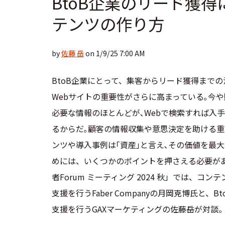
BtoB企業のリード獲
テンツの作り方
by
佐藤 岳
on 1/9/25 7:00 AM
BtoB企業にとって、集客からリード獲得までの
Webサイトの重要性がさらに高まっている｡今
必要な情報のほとんどが､Webで検索すれば入
るからだ｡顧客の情報収集や意思決定を助ける重
ンツや導入事例は｢資産｣と言え､その価値を最
めには、いくつかのポイントを押さえる必要があ
者Forum ミーティング 2024 秋」では、コ
支援を行うFaber Companyの月岡克博氏と、B
支援を行うGAXマーケティングの佐藤岳が対談。