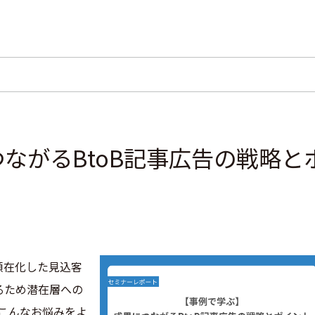
ながるBtoB記事広告の戦略と
顕在化した見込客
るため潜在層への
、こんなお悩みをよ