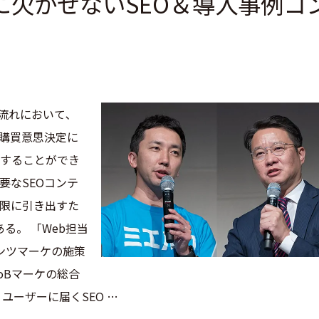
得に欠かせないSEO＆導入事例コ
流れにおいて､
や購買意思決定に
手することができ
要なSEOコンテ
大限に引き出すた
る。 「Web担当
ンテンツマーケの施策
toBマーケの総合
ユーザーに届くSEO …