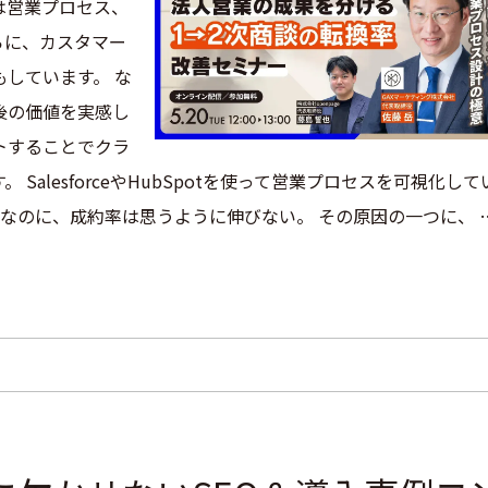
は営業プロセス、
らに、カスタマー
しています。 な
後の価値を実感し
トすることでクラ
alesforceやHubSpotを使って営業プロセスを可視化して
なのに、成約率は思うように伸びない。 その原因の一つに、 