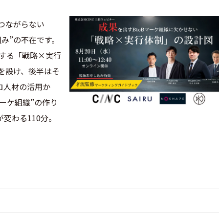
つながらない
組み”の不在です。
践する「戦略×実行
を設け、後半はそ
ロ人材の活用か
ーケ組織”の作り
変わる110分。