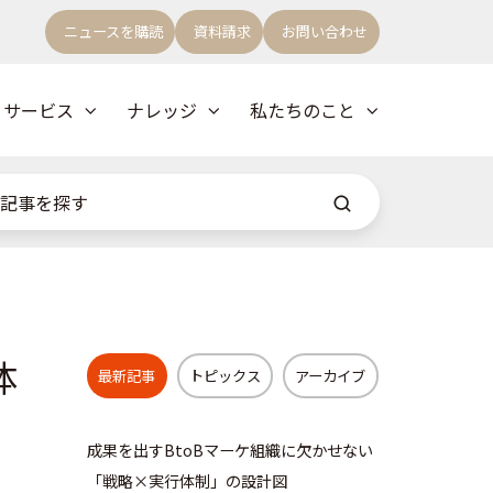
ニュースを購読
資料請求
お問い合わせ
サービス
ナレッジ
私たちのこと
体
最新記事
トピックス
アーカイブ
成果を出すBtoBマーケ組織に欠かせない
「戦略×実行体制」の設計図