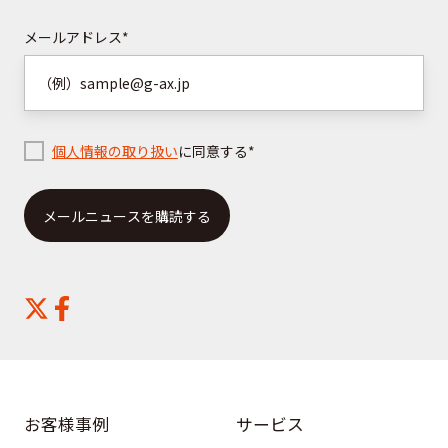
ち
ご
ら
請
メールアドレス
*
求
は
こ
ち
個人情報の取り扱い
に同意する
*
ら
お客様事例
サービス