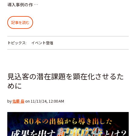
導入事例の作 …
記事を読む
トピックス:
イベント登壇
見込客の潜在課題を顕在化させるた
めに
by
佐藤 岳
on 11/13/24, 12:00 AM