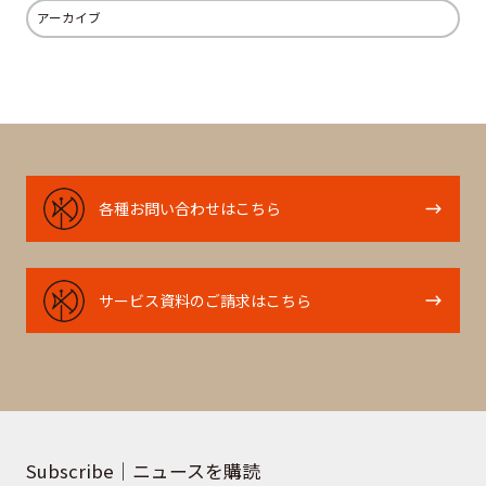
アーカイブ
各
各種お問い合わせはこちら
種
お
問
サ
サービス資料のご請求はこちら
い
ー
合
ビ
わ
ス
せ
資
は
料
こ
の
Subscribe｜ニュースを購読