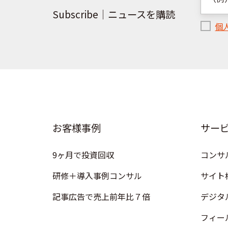
は
Subscribe｜ニュースを購読
こ
個
ち
ら
お客様事例
サー
9ヶ月で投資回収
コンサ
研修＋導入事例コンサル
サイト
記事広告で売上前年比７倍
デジタ
フィー