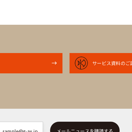
サ
サービス資料のご
ー
ビ
ス
資
料
の
ご