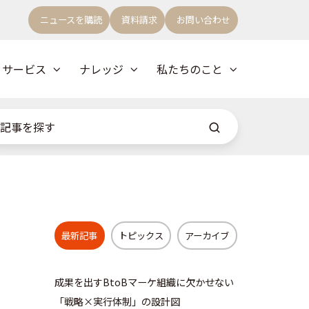
ニュースを購読
資料請求
お問い合わせ
サービス
ナレッジ
私たちのこと
最新記事
トピックス
アーカイブ
成果を出すBtoBマーケ組織に欠かせない
「戦略×実行体制」の設計図