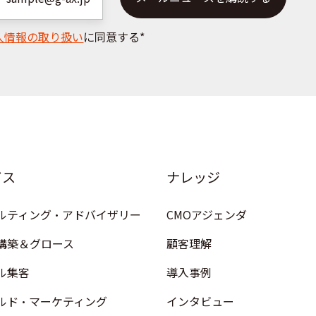
請
求
人情報の取り扱い
に同意する
*
は
こ
ち
ら
ビス
ナレッジ
ルティング・アドバイザリー
CMOアジェンダ
構築＆グロース
顧客理解
ル集客
導入事例
ルド・マーケティング
インタビュー