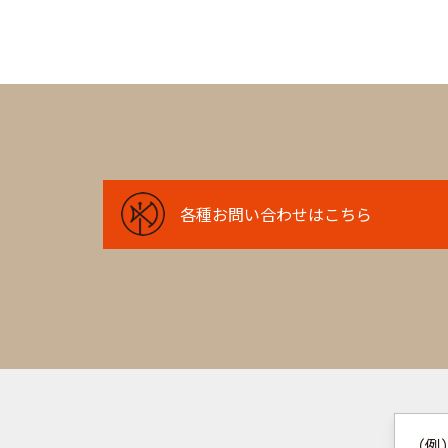
各
各種お問い合わせはこちら
種
お
問
い
合
わ
せ