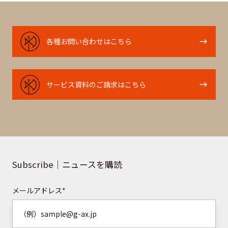
各
各種お問い合わせはこちら
種
お
問
サ
サービス資料のご請求はこちら
い
ー
合
ビ
わ
ス
せ
資
は
料
こ
の
Subscribe｜ニュースを購読
ち
ご
ら
請
メールアドレス
*
求
は