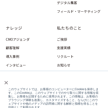
デジタル集客
フィールド・マーケティング
ナレッジ
私たちのこと
CMOアジェンダ
ご挨拶
顧客理解
支援実績
導入事例
リクルート
インタビュー
お知らせ
HubSpot
×
デジタル営業
このウェブサイトでは、お客様のコンピューターにCookieを保存しま
コンテンツマーケティング
す。このCookieは、このウェブサイトでのやり取りに関する情報を収
集し、お客様を記憶するために使用されます。この情報は、お客様の
フィールドマーケティング
ブラウジング体験を改善し、カスタマイズすること、ならびにこのウ
ェブサイトや他のメディアの訪問者に関する解析と指標を得ることを
目的として利用されます。