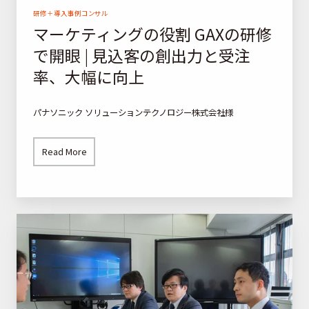
A
研修＋導入事例コンサル
マーケティングの役割 GAXの研修
X
で開眼 | 見込客の創出力と受注
の
研
率、大幅に向上
修
で
パナソニック ソリューションテクノロジー株式会社様
開
眼
Read More
|
見
込
伝
客
え
の
き
創
れ
出
て
力