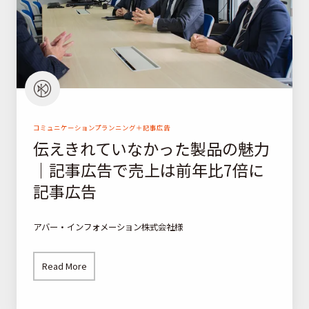
い
と
な
受
か
注
っ
率
た
、
製
大
品
幅
コミュニケーションプランニング＋記事広告
伝えきれていなかった製品の魅力
の
に
｜記事広告で売上は前年比7倍に
魅
向
力
上
記事広告
｜
記
アバー・インフォメーション株式会社様
事
広
Read More
告
で