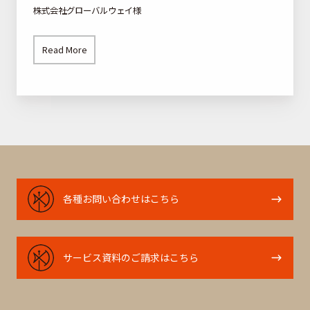
平
株式会社グローバルウェイ様
均
ア
Read More
ポ
獲
得
率
は
7
0
各
各種お問い合わせはこちら
%
種
に
お
問
サ
サービス資料のご請求はこちら
い
ー
合
ビ
わ
ス