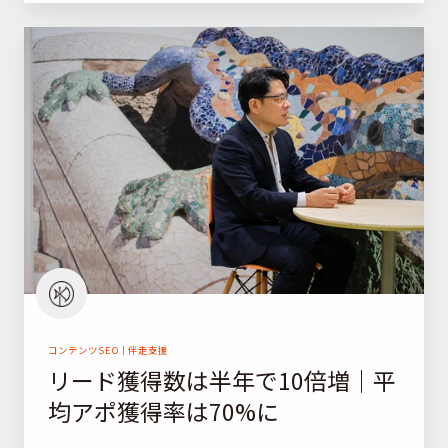
売
リ
上
ー
は
ド
前
獲
年
得
比
数
7
は
倍
半
に
年
記
で
事
1
広
0
告
コンテンツSEO｜伴走支援
リード獲得数は半年で10倍増｜平
倍
均アポ獲得率は70%に
増
｜