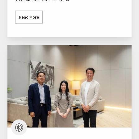
イ
ト
Read More
公
開
の
マ
半
ー
年
ケ
で
テ
前
ィ
年
ン
売
グ
上
の
を
役
達
割
成
G