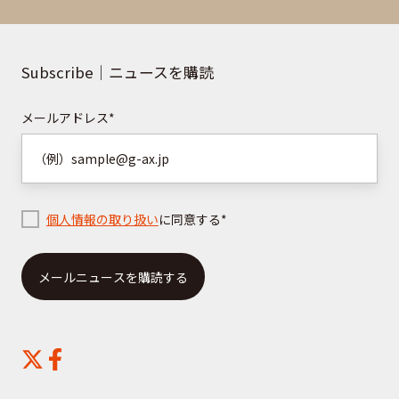
せ
資
は
料
こ
の
Subscribe｜ニュースを購読
ち
ご
ら
請
メールアドレス
*
求
は
こ
ち
個人情報の取り扱い
に同意する
*
ら