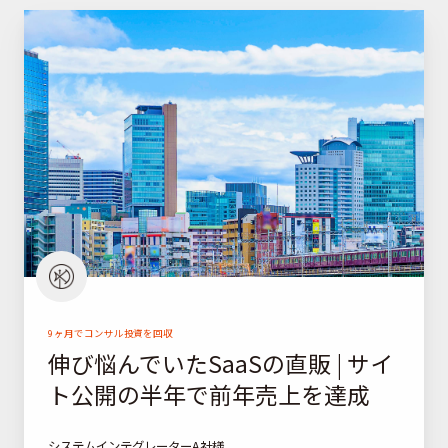
伸
び
悩
ん
で
い
た
S
a
a
S
の
9ヶ月でコンサル投資を回収
伸び悩んでいたSaaSの直販 | サイ
直
ト公開の半年で前年売上を達成
販
|
サ
システムインテグレーターA社様