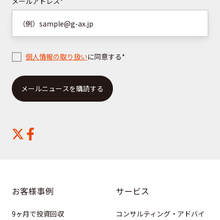
ら
請
メールアドレス
*
求
は
こ
ち
個人情報の取り扱い
に同意する
*
ら
お客様事例
サービス
9ヶ月で投資回収
コンサルティング・アドバイ