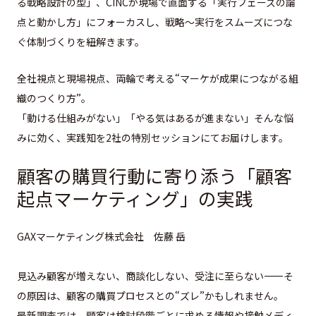
る戦略設計の型」、
CINCが現場で直面
する「実行フェーズの論
点と動かし方」
にフォーカスし、戦略〜
実行をスムーズにつな
ぐ体制づくりを紐解きます。
全社視点と現場視点、両輪で考える“
マーケが成果につながる組
織のつくり方”。
「動ける仕組みがない」「やる気はあるが進まない」
そんな悩
みに効く、
実践知を2社の特別セッションにてお届けします。
顧客の購買行動に寄り添う「顧客
起点マーケティング」の実践
GAXマーケティング株式会社 佐藤 岳
見込み顧客が増えない、商談化しない、受注に至らない——
そ
の原因は、顧客の購買プロセスとの“ズレ”かもしれません。
最新調査では、
顧客は検討段階ごとに求める情報や接触メディ