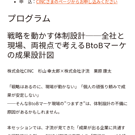
申 込：
CINCさまのページからお申し込みください
プログラム
戦略を動かす体制設計──全社と
現場、
両視点で考えるBtoBマーケ
の成果設計図
株式会社CINC 杉山 幸太郎×株式会社才流 栗原 康太
「戦略はあるのに、現場が動かない」「
個人の頑張り頼みで成
果が安定しない」
──そんなBtoBマーケ現場の“つまずき”は、
体制設計の不備に
原因があるかもしれません。
本セッションでは、
才流が見てきた「
成果が出る企業に共通す