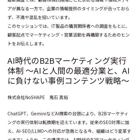
アが異なる一方で、
企業の情報提供のタイミングが合っておら
ず、不満や混乱を招いています。
このセッションでは、IT製品の購買関係者への調査をもとに、
顧客起点でマーケティング・営業活動を再構築するためのヒン
トをお伝えします。
AI時代のB2Bマーケティング実行
体制 〜AIと人間の最適分業と、AI
に負けない事例コンテンツ戦略〜
株式会社NoSHAPE 鬼石 真裕
ChatGPT、GeminiなどAI検索の台頭により、
B2Bマーケティ
ングの実行体制は転換期を迎えています。
従来のSEO対策に加
え、AI-SEO/
LLMOへの対応が急務となる今、
組織はどう変革す
べきでしょうか。この講演では、
AI時代のB2Bマーケティング