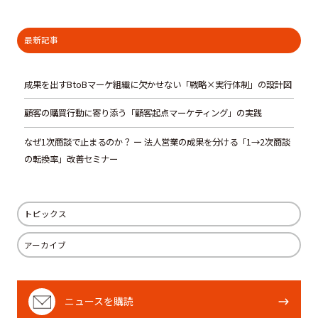
r
r
r
e
e
e
最新記事
o
o
o
n
n
n
成果を出すBtoBマーケ組織に欠かせない「戦略×実行体制」の設計図
T
F
L
顧客の購買行動に寄り添う「顧客起点マーケティング」の実践
w
a
i
i
c
n
なぜ1次商談で止まるのか？ ー 法人営業の成果を分ける「1→2次商談
t
e
k
の転換率」改善セミナー
t
b
e
e
o
d
トピックス
r
o
I
k
n
アーカイブ
ニ
ニュースを購読
ュ