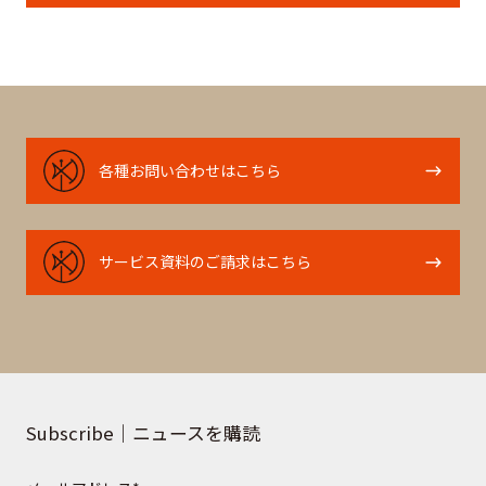
ー
ス
を
購
読
各
各種お問い合わせはこちら
種
お
問
サ
サービス資料のご請求はこちら
い
ー
合
ビ
わ
ス
せ
資
は
料
こ
の
Subscribe｜ニュースを購読
ち
ご