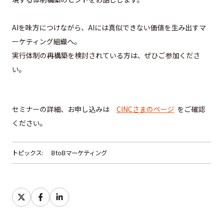
AIを味方につけながら、
AIには真似できない価値を生み出すマ
ーケティング組織へ。
実行体制の再構築を検討されている方は、ぜひご参加くださ
い。
セミナーの詳細、お申し込みは
CINCさまのページ
をご確認
ください。
トピックス:
BtoBマーケティング
S
S
S
h
h
h
a
a
a