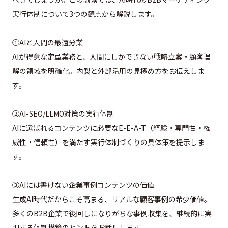
実行体制について3つの観点から
解説します。
①AIと人間の最適分業
AIが得意な定型業務と、人間にしかできない戦略立案・
顧客理
解の領域を明確化。
内製と外部活用の見極め方をお伝えしま
す。
②AI-SEO/LLMO対策の実行体制
AIに選ばれるコンテンツに必要なE-E-A-T（経験・
専門性・権
威性・信頼性）
を満たす実行体制づくりの具体策を提示しま
す。
③AIには書けない企業事例コンテンツの価値
生成AI時代だからこそ高まる、リアルな顧客事例の希少価値。
多くのB2B企業で後回しになりがちな事例収集を、
継続的に実
現する体制構築のヒントをお話しします。