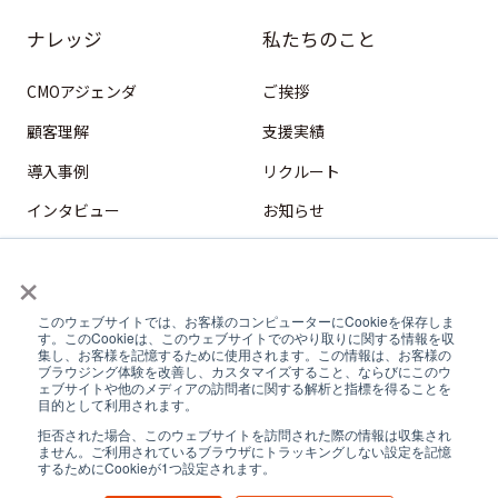
ナレッジ
私たちのこと
CMOアジェンダ
ご挨拶
顧客理解
支援実績
導入事例
リクルート
インタビュー
お知らせ
HubSpot
×
デジタル営業
このウェブサイトでは、お客様のコンピューターにCookieを保存しま
コンテンツマーケティング
す。このCookieは、このウェブサイトでのやり取りに関する情報を収
集し、お客様を記憶するために使用されます。この情報は、お客様の
フィールドマーケティング
ブラウジング体験を改善し、カスタマイズすること、ならびにこのウ
ェブサイトや他のメディアの訪問者に関する解析と指標を得ることを
目的として利用されます。
拒否された場合、このウェブサイトを訪問された際の情報は収集され
サイト利用規約
｜
サービス規約
｜
個人情報保護方針
｜
個人情報の開示、
ません。ご利用されているブラウザにトラッキングしない設定を記憶
するためにCookieが1つ設定されます。
訂正等、利用停止等について
Copyright © 2026 GAX Marketing, Inc.
All Rights Reserved.