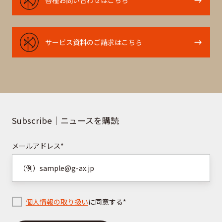
各種お問い合わせはこちら
種
お
問
サ
サービス資料のご請求はこちら
い
ー
合
ビ
わ
ス
せ
資
は
料
こ
の
Subscribe｜ニュースを購読
ち
ご
ら
請
メールアドレス
*
求
は
こ
ち
個人情報の取り扱い
に同意する
*
ら