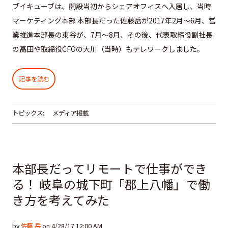
ブイキューブは、開設当初からシェアオフィスへ入居し、当時
マーケティング本部 本部長だった佐藤岳が2017年2月〜6月、営
業推進本部長の東谷が、7月〜8月、その後、代表取締役副社長
の高田や取締役CFOの大川（当時）もテレワークしました。
記事を読む
トピックス:
メディア掲載
本部長だってリモートで仕事ができ
る！ 岐阜の城下町「郡上八幡」で働
き方を考えてみた
by
佐藤 岳
on 4/28/17 12:00 AM