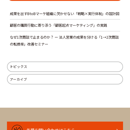
成果を出すBtoBマーケ組織に欠かせない「戦略×実行体制」の設計図
顧客の購買行動に寄り添う「顧客起点マーケティング」の実践
なぜ1次商談で止まるのか？ ー 法人営業の成果を分ける「1→2次商談
の転換率」改善セミナー
トピックス
アーカイブ
各