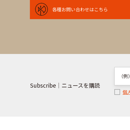
各
各種お問い合わせはこちら
種
お
問
い
合
わ
せ
は
Subscribe｜ニュースを購読
こ
個
ち
ら