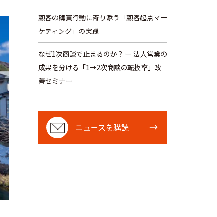
顧客の購買行動に寄り添う「顧客起点マー
ケティング」の実践
なぜ1次商談で止まるのか？ ー 法人営業の
成果を分ける「1→2次商談の転換率」改
善セミナー
ニ
ニュースを購読
ュ
ー
ス
を
購
読