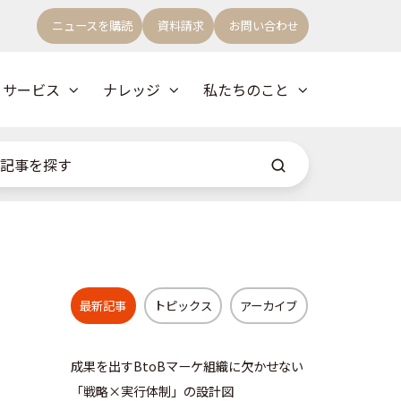
ニュースを購読
資料請求
お問い合わせ
サービス
ナレッジ
私たちのこと
」
最新記事
トピックス
アーカイブ
成果を出すBtoBマーケ組織に欠かせない
「戦略×実行体制」の設計図