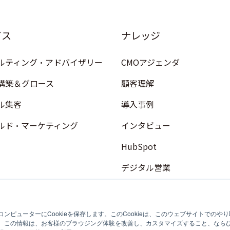
ビス
ナレッジ
ルティング・アドバイザリー
CMOアジェンダ
構築＆グロース
顧客理解
ル集客
導入事例
ルド・マーケティング
インタビュー
HubSpot
デジタル営業
コンテンツマーケティング
フィールドマーケティング
ンピューターにCookieを保存します。このCookieは、このウェブサイトでの
。この情報は、お客様のブラウジング体験を改善し、カスタマイズすること、なら