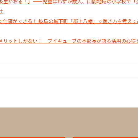
級生がおる！」――児童はわずか数人、山間地域の小学校で「
け
で仕事ができる！ 岐阜の城下町「郡上八幡」で働き方を考えて
メリットしかない！ ブイキューブの本部長が語る活用の心得