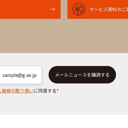
サ
サービス資料のご
ー
ビ
ス
資
料
の
ご
請
求
人情報の取り扱い
に同意する
*
は
こ
ち
ら