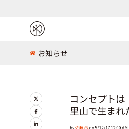
お知らせ
コンセプトは
S
h
里山で生まれ
S
a
h
S
r
by
佐藤 岳
on 5/12/17 12:00 AM
a