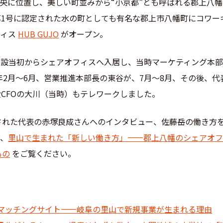
ぼ中央に位置し、美しい町並みから“小京都”とも呼ばれる郡上八幡
1号に認定された水の町としても有名な郡上市八幡町にコワー
フィス
HUB GUJO
がオープン。
開設当初からシェアオフィスへ入居し、当時マーケティング本
7年2月〜6月、営業推進本部長の東谷が、7月〜8月、その後、代
CFOの大川（当時）もテレワークしました。
開設された代表の赤塚良成さんへのインタビュー、佐藤岳の働き方
は、
里山で生まれた「新しい働き方」――郡上八幡のシェアオ
もの
をご覧ください。
マッチングサイト――岐阜の里山で新規事業が生まれる理由