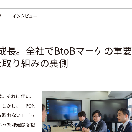
グ
インタビュー
成長。全社でBtoBマーケの重要
た取り組みの裏側
奨。それに伴い、
。しかし、「PC付
み取れない」「マ
いった課題感を抱