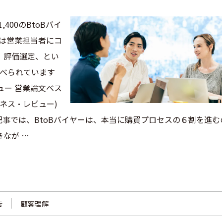
）が1,400のBtoBバイ
ーは営業担当者にコ
、評価選定、とい
述べられています
ュー 営業論文ベス
ジネス・レビュー)
記事では、BtoBバイヤーは、本当に購買プロセスの６割を進む
なが …
告
顧客理解