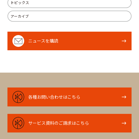
トピックス
r
o
I
k
n
アーカイブ
ニ
ニュースを購読
ュ
ー
ス
を
購
読
各
各種お問い合わせはこちら
種
お
問
サ
サービス資料のご請求はこちら
い
ー
合
ビ