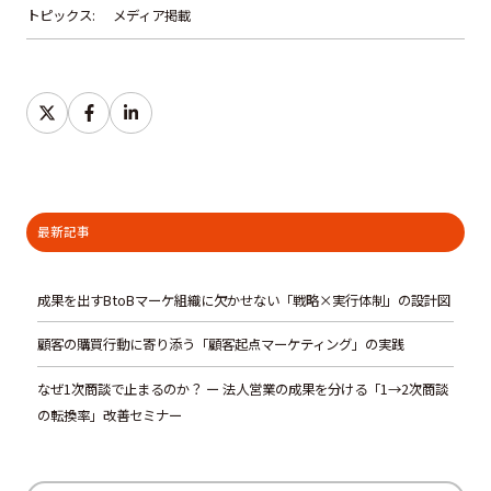
トピックス:
メディア掲載
S
S
S
h
h
h
a
a
a
r
r
r
e
e
e
最新記事
o
o
o
n
n
n
成果を出すBtoBマーケ組織に欠かせない「戦略×実行体制」の設計図
T
F
L
顧客の購買行動に寄り添う「顧客起点マーケティング」の実践
w
a
i
i
c
n
なぜ1次商談で止まるのか？ ー 法人営業の成果を分ける「1→2次商談
t
e
k
の転換率」改善セミナー
t
b
e
e
o
d