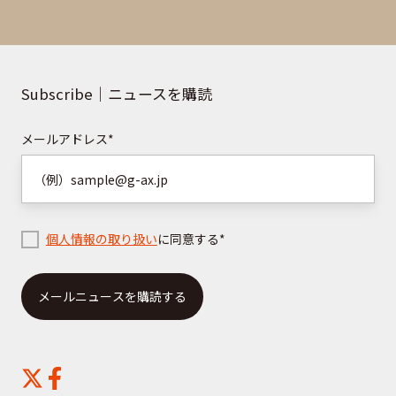
わ
ス
せ
資
は
料
こ
の
Subscribe｜ニュースを購読
ち
ご
ら
請
メールアドレス
*
求
は
こ
ち
個人情報の取り扱い
に同意する
*
ら