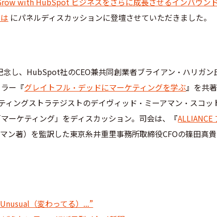
Grow with HubSpot ビジネスをさらに成長させるインバウン
とは
にパネルディスカッションに登壇させていただきました。
を記念し、HubSpot社のCEO兼共同創業者ブライアン・ハリガン
セラー『
グレイトフル・デッドにマーケティングを学ぶ
』を共
ケティングストラテジストのデイヴィッド・ミーアマン・スコッ
「マーケティング」をディスカッション。司会は、『
ALLIANCE
マン著）を監訳した東京糸井重里事務所取締役CFOの篠田真貴
nusual（変わってる）...”