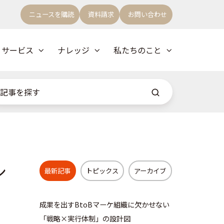
ニュースを購読
資料請求
お問い合わせ
サービス
ナレッジ
私たちのこと
シ
最新記事
トピックス
アーカイブ
成果を出すBtoBマーケ組織に欠かせない
「戦略×実行体制」の設計図