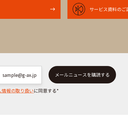
サ
サービス資料のご
ー
ビ
ス
資
料
の
ご
請
求
人情報の取り扱い
に同意する
*
は
こ
ち
ら