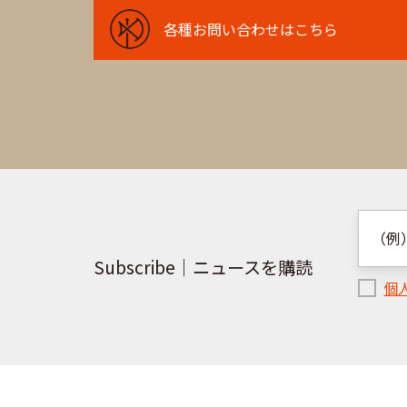
各
各種お問い合わせはこちら
種
お
問
い
合
わ
せ
は
Subscribe｜ニュースを購読
こ
個
ち
ら