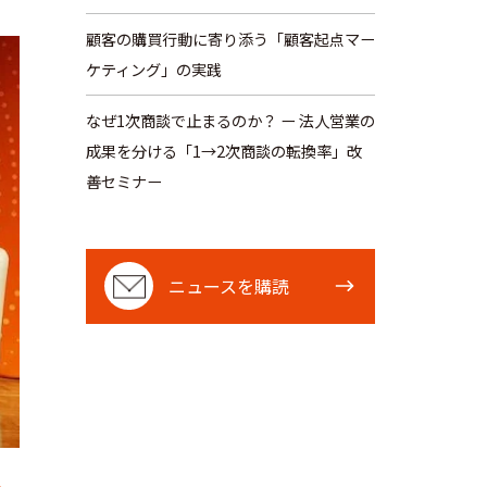
顧客の購買行動に寄り添う「顧客起点マー
ケティング」の実践
なぜ1次商談で止まるのか？ ー 法人営業の
成果を分ける「1→2次商談の転換率」改
善セミナー
ニ
ニュースを購読
ュ
ー
ス
を
購
読