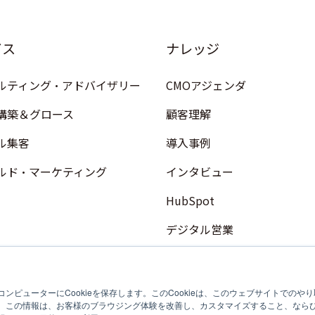
ビス
ナレッジ
ルティング・アドバイザリー
CMOアジェンダ
構築＆グロース
顧客理解
ル集客
導入事例
ルド・マーケティング
インタビュー
HubSpot
デジタル営業
コンテンツマーケティング
フィールドマーケティング
ンピューターにCookieを保存します。このCookieは、このウェブサイトでの
。この情報は、お客様のブラウジング体験を改善し、カスタマイズすること、なら