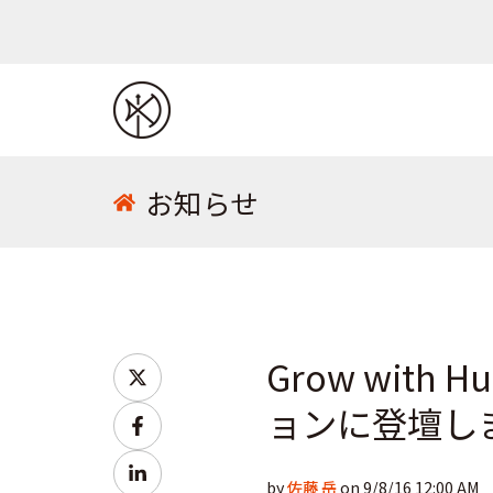
お知らせ
Grow with
S
h
ョンに登壇し
S
a
h
S
r
by
佐藤 岳
on 9/8/16 12:00 AM
a