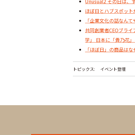
Unusual2 その日
ほぼ日とハブスポット
「企業文化の話なんて
共同創業者CEOブラ
学」 日本に「貴乃花
「ほぼ日」の商品はな
トピックス:
イベント登壇