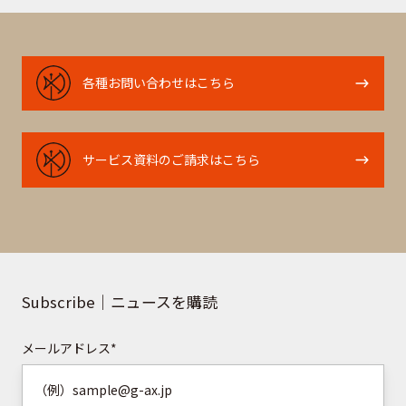
各
各種お問い合わせはこちら
種
お
問
サ
サービス資料のご請求はこちら
い
ー
合
ビ
わ
ス
せ
資
は
料
こ
の
Subscribe｜ニュースを購読
ち
ご
ら
請
メールアドレス
*
求
は